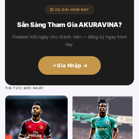
💥 ƯU ĐÃI HÔM NAY
Sẵn Sàng Tham Gia AKURAVINA?
Freebet mỗi ngày cho thành viên — đăng ký ngay hôm
nay.
Gia Nhập →
TIN TỨC MỚI NHẤT