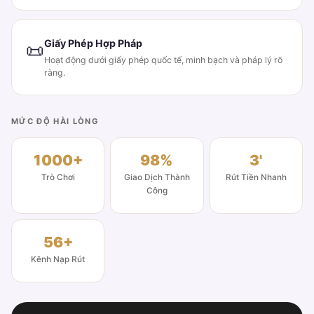
Giấy Phép Hợp Pháp
📜
Hoạt động dưới giấy phép quốc tế, minh bạch và pháp lý rõ
ràng.
MỨC ĐỘ HÀI LÒNG
1000+
98%
3'
Trò Chơi
Giao Dịch Thành
Rút Tiền Nhanh
Công
56+
Kênh Nạp Rút