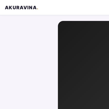
AKURAVINA
.