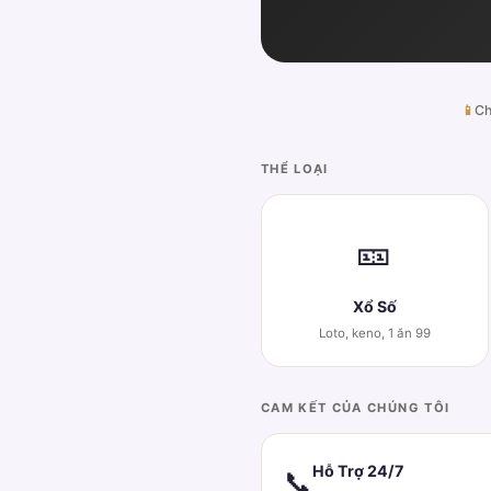
📱
Ch
THỂ LOẠI
🎫
Xổ Số
Loto, keno, 1 ăn 99
CAM KẾT CỦA CHÚNG TÔI
Hỗ Trợ 24/7
📞