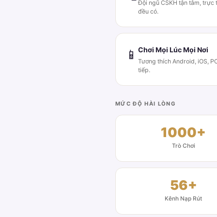
Đội ngũ CSKH tận tâm, trực 
đều có.
Chơi Mọi Lúc Mọi Nơi
📱
Tương thích Android, iOS, PC
tiếp.
MỨC ĐỘ HÀI LÒNG
1000+
Trò Chơi
56+
Kênh Nạp Rút