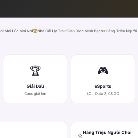
ơi Mọi Lúc Mọi Nơi
🏆
Nhà Cái Uy Tín
✅
Giao Dịch Minh Bạch
⭐
Hàng Triệu Người
🏆
🎮
Giải Đấu
eSports
Cược giải lớn
LOL, Dota 2, CS:GO
Hàng Triệu Người Chơi
⭐